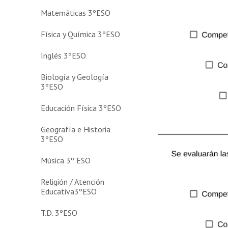
Matemáticas 3ºESO
Física y Química 3ºESO
Inglés 3ºESO
Biología y Geología
3ºESO
Educación Física 3ºESO
Geografía e Historia
3ºESO
Música 3º ESO
Religión / Atención
Educativa3ºESO
T.D. 3ºESO