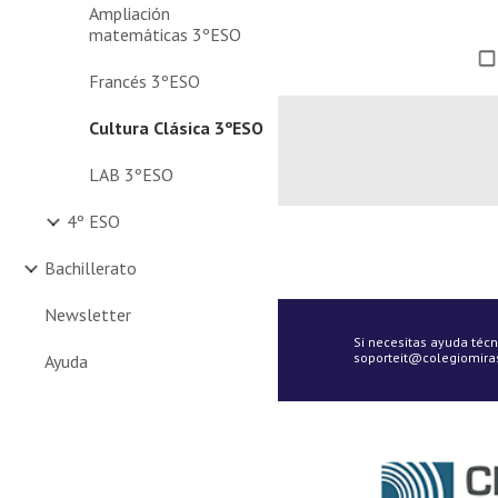
Ampliación
matemáticas 3ºESO
Francés 3ºESO
Cultura Clásica 3ºESO
LAB 3ºESO
4º ESO
Bachillerato
Newsletter
Si necesitas ayuda técn
soporteit@colegiomira
Ayuda