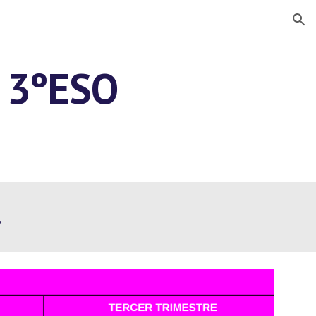
ion
a 3ºESO
 